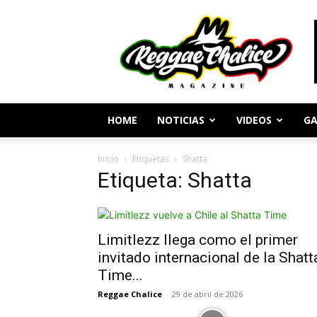
Periodismo
y
Cultura
Reggae
HOME
NOTICIAS
VIDEOS
GA
Inicio
Etiquetas
Shatta
Etiqueta: Shatta
Limitlezz llega como el primer
invitado internacional de la Shatt
Time...
Reggae Chalice
-
29 de abril de 2026