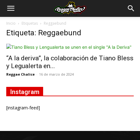
Inicio
Etiquetas
Reggaebund
Etiqueta: Reggaebund
“A la deriva”, la colaboración de Tiano Bless
y Legualerta en...
Reggae Chalice
-
16 de marzo de 2024
Instagram
[instagram-feed]