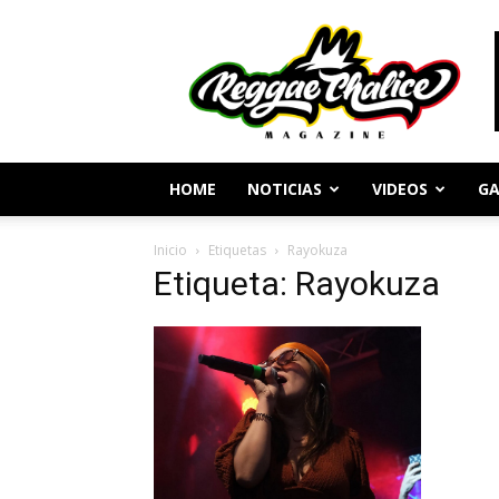
Periodismo
y
Cultura
Reggae
HOME
NOTICIAS
VIDEOS
GA
Inicio
Etiquetas
Rayokuza
Etiqueta: Rayokuza