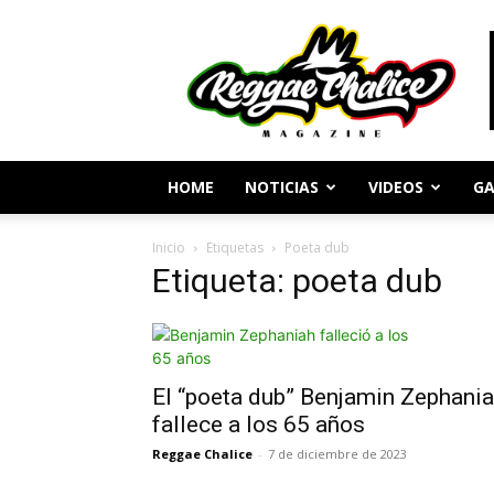
Periodismo
y
Cultura
Reggae
HOME
NOTICIAS
VIDEOS
GA
Inicio
Etiquetas
Poeta dub
Etiqueta: poeta dub
El “poeta dub” Benjamin Zephani
fallece a los 65 años
Reggae Chalice
-
7 de diciembre de 2023