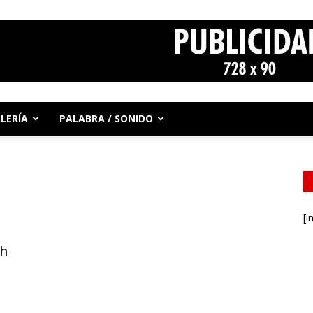
LERÍA
PALABRA / SONIDO
[i
ah