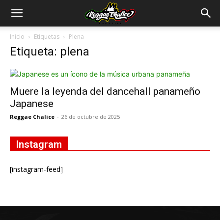
Inicio
Etiquetas
Plena
Etiqueta: plena
Muere la leyenda del dancehall panameño
Japanese
Reggae Chalice
-
26 de octubre de 2025
Instagram
[instagram-feed]