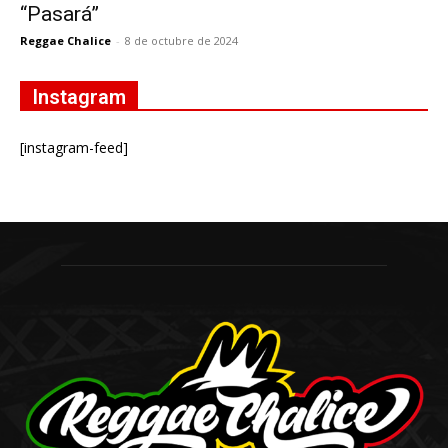
“Pasará”
Reggae Chalice
-
8 de octubre de 2024
Instagram
[instagram-feed]