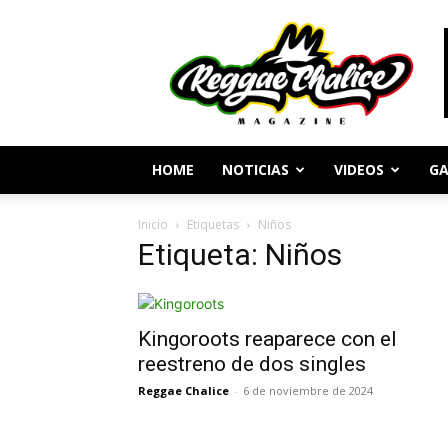
Periodismo
y
Cultura
Reggae
HOME
NOTICIAS
VIDEOS
GA
Inicio
Etiquetas
Niños
Etiqueta: Niños
Kingoroots reaparece con el
reestreno de dos singles
Reggae Chalice
-
6 de noviembre de 2024