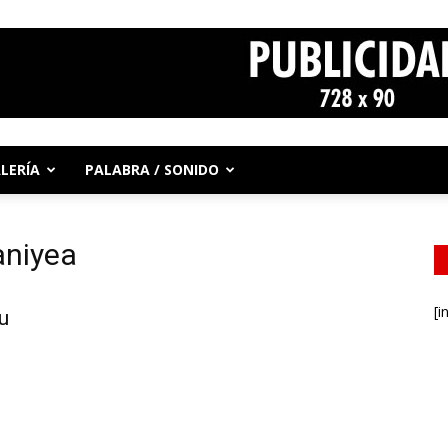
LERÍA
PALABRA / SONIDO
aniyea
[i
su