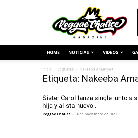
Periodismo
y
Cultura
Reggae
HOME
NOTICIAS
VIDEOS
GA
Inicio
Etiquetas
Nakeeba Amaniyea
Etiqueta: Nakeeba Am
Sister Carol lanza single junto a 
hija y alista nuevo...
Reggae Chalice
-
14 de noviembre de 2023