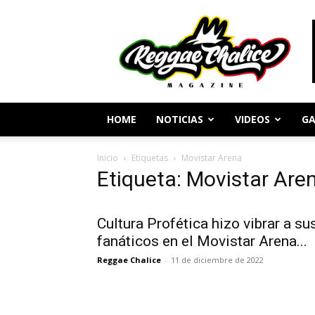
Periodismo
y
Cultura
Reggae
HOME
NOTICIAS
VIDEOS
GA
Inicio
Etiquetas
Movistar Arena
Etiqueta: Movistar Are
Cultura Profética hizo vibrar a su
fanáticos en el Movistar Arena...
Reggae Chalice
-
11 de diciembre de 2022