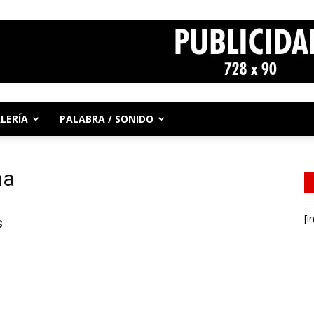
LERÍA
PALABRA / SONIDO
na
[i
s