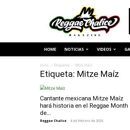
Periodismo
y
Cultura
Reggae
HOME
NOTICIAS
VIDEOS
GA
Inicio
Etiquetas
Mitze Maíz
Etiqueta: Mitze Maíz
Cantante mexicana Mitze Maíz
hará historia en el Reggae Month
de...
Reggae Chalice
-
4 de febrero de 2026