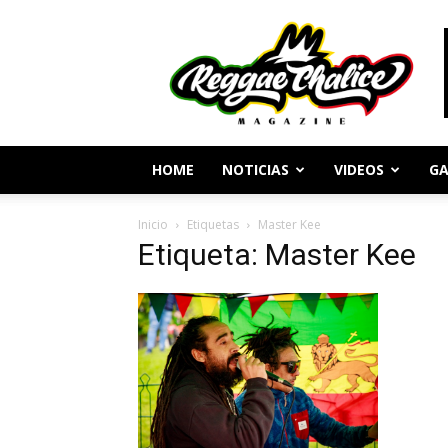
Periodismo
y
Cultura
Reggae
HOME
NOTICIAS
VIDEOS
GA
Inicio
Etiquetas
Master Kee
Etiqueta: Master Kee