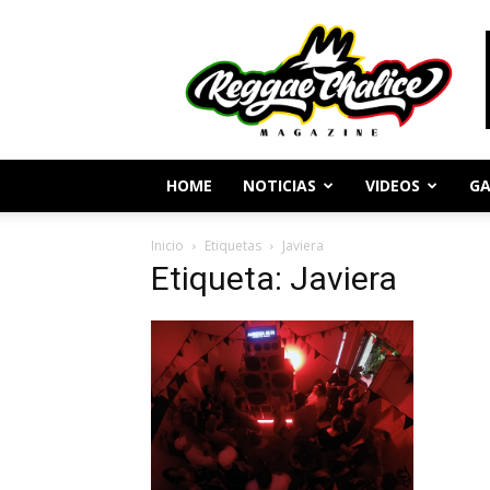
Periodismo
y
Cultura
Reggae
HOME
NOTICIAS
VIDEOS
GA
Inicio
Etiquetas
Javiera
Etiqueta: Javiera