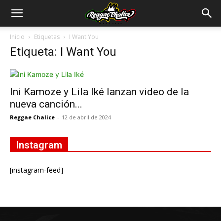
Inicio
Etiquetas
I Want You
Etiqueta: I Want You
Ini Kamoze y Lila Iké lanzan video de la
nueva canción...
Reggae Chalice
-
12 de abril de 2024
Instagram
[instagram-feed]