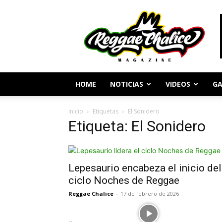
Periodismo
y
Cultura
Reggae
HOME
NOTICIAS
VIDEOS
GA
Inicio
Etiquetas
El Sonidero
Etiqueta: El Sonidero
Lepesaurio encabeza el inicio del
ciclo Noches de Reggae
Reggae Chalice
-
17 de febrero de 2026