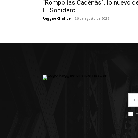
“Rompo las Cadenas”, lo nuevo d
El Sonidero
Reggae Chalice
-
26 de agosto de 2025
H