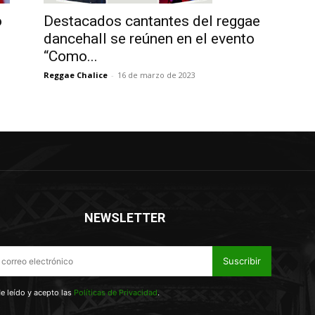
o
Destacados cantantes del reggae
dancehall se reúnen en el evento
“Como...
Reggae Chalice
-
16 de marzo de 2023
NEWSLETTER
Suscribir
e leído y acepto las
Políticas de Privacidad
.