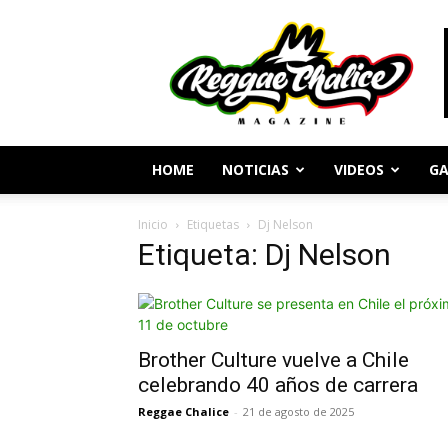
Periodismo
y
Cultura
Reggae
HOME
NOTICIAS
VIDEOS
GA
Inicio
Etiquetas
Dj Nelson
Etiqueta: Dj Nelson
Brother Culture vuelve a Chile
celebrando 40 años de carrera
Reggae Chalice
-
21 de agosto de 2025