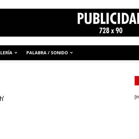
LERÍA
PALABRA / SONIDO
[i
h’