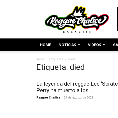
Periodismo
y
Cultura
Reggae
HOME
NOTICIAS
VIDEOS
GA
Inicio
Etiquetas
Died
Etiqueta: died
La leyenda del reggae Lee ‘Scratc
Perry ha muerto a los...
Reggae Chalice
-
29 de agosto de 2021