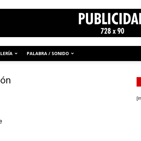
LERÍA
PALABRA / SONIDO
ión
[i
e