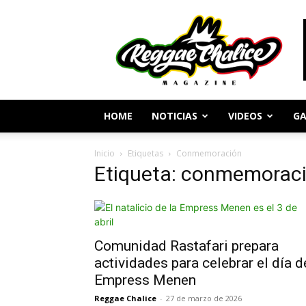
Periodismo
y
Cultura
Reggae
HOME
NOTICIAS
VIDEOS
GA
Inicio
Etiquetas
Conmemoración
Etiqueta: conmemorac
Comunidad Rastafari prepara
actividades para celebrar el día d
Empress Menen
Reggae Chalice
-
27 de marzo de 2026