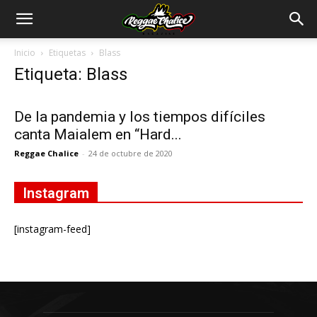
Inicio
Etiquetas
Blass
Etiqueta: Blass
De la pandemia y los tiempos difíciles
canta Maialem en “Hard...
Reggae Chalice
-
24 de octubre de 2020
Instagram
[instagram-feed]