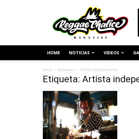
Periodismo
y
Cultura
Reggae
HOME
NOTICIAS
VIDEOS
GA
Inicio
Etiquetas
Artista independiente
Etiqueta: Artista indep