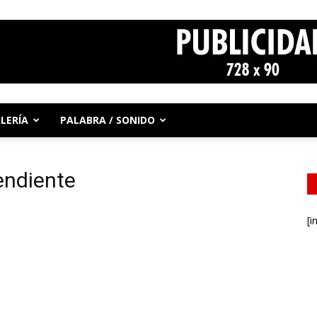
LERÍA
PALABRA / SONIDO
endiente
[i