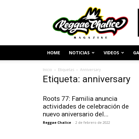
Periodismo
y
Cultura
Reggae
HOME
NOTICIAS
VIDEOS
GA
Inicio
Etiquetas
Anniversary
Etiqueta: anniversary
Roots 77: Familia anuncia
actividades de celebración de
nuevo aniversario del...
Reggae Chalice
-
2 de febrero de 2022