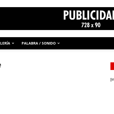
LERÍA
PALABRA / SONIDO
e
[i