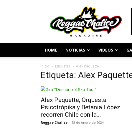
Periodismo
y
Cultura
Reggae
HOME
NOTICIAS
VIDEOS
GA
Inicio
Etiquetas
Alex Paquette
Etiqueta: Alex Paquett
Alex Paquette, Orquesta
Psicotrópika y Betania López
recorren Chile con la...
Reggae Chalice
-
18 de enero de 2024