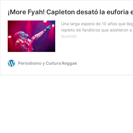
¡More Fyah! Capleton desató la euforia e
Una larga espera de 10 años que lleg
repleto de fanáticos que asistieron
¡More
leyendo
Fyah!
Capleton
desató
la
Periodismo y Cultura Reggae
euforia
en
el
4:20
Fest