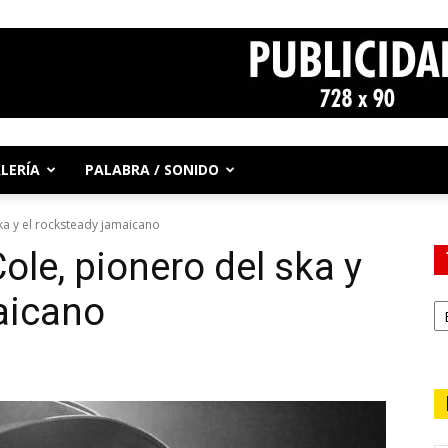
LERÍA
PALABRA / SONIDO
ska y el rocksteady jamaicano
Cole, pionero del ska y
aicano