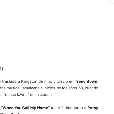
n
e trasladó a Kingston de niño y creció en
Trenchtown
,
cena musical jamaicana a inicios de los años 60, cuando
as “dance lawns” de la ciudad.
y
“When You Call My Name”
(este último junto a
Patsy