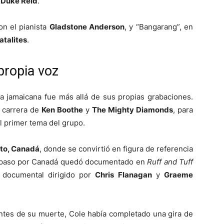
o
Duke Reid
.
on el pianista
Gladstone Anderson
, y “Bangarang”, en
atalites
.
propia voz
ca jamaicana fue más allá de sus propias grabaciones.
e carrera de
Ken Boothe
y
The Mighty Diamonds
, para
el primer tema del grupo.
to, Canadá
, donde se convirtió en figura de referencia
u paso por Canadá quedó documentado en
Ruff and Tuff
 documental dirigido por
Chris Flanagan
y
Graeme
ntes de su muerte, Cole había completado una gira de