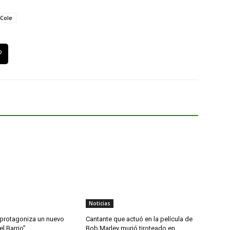
 Cole
Noticias
 protagoniza un nuevo
Cantante que actuó en la película de
l Barrio”
Bob Marley murió tiroteado en