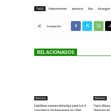
TAGS
Fallecimiento
Jamaica
Ska
Stranger
Compartir
RELACIONADOS
Noticias
Noticias
Habilitan nuevas entradas para los 3
Tiano Bless
conciertos de Rawayana en Chile
“Reggae en e