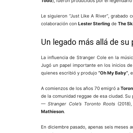
Todd
), fueron producidos por el legendari
Le siguieron “Just Like A River”, grabado c
colaboración con
Lester Sterling
de
The Sk
Un legado más allá de su 
La influencia de Stranger Cole en la músi
Jugó un papel importante en los inicios d
quienes escribió y produjo
“Oh My Baby”
, 
A comienzos de los años 70 emigró a
Toron
de la comunidad reggae de esa ciudad. S
— Stranger Cole’s Toronto Roots
(2018),
Mathieson
.
En diciembre pasado, apenas seis meses a