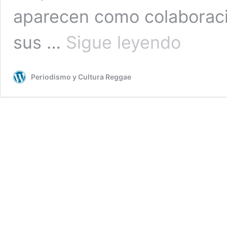
aparecen como colaboraci
Chronixx
sus …
Sigue leyendo
cuestiona
a
Spotify
Periodismo y Cultura Reggae
y
recalca
que
no
tiene
lanzamientos
programados