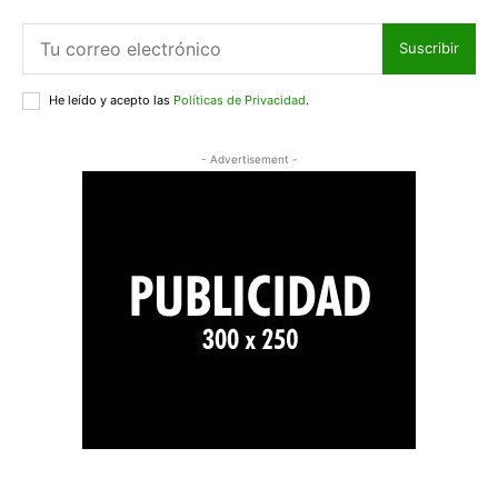
Suscribir
He leído y acepto las
Políticas de Privacidad
.
- Advertisement -